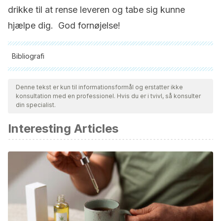
drikke til at rense leveren og tabe sig kunne
hjælpe dig. God fornøjelse!
Bibliografi
Alle citerede kilder blev grundigt gennemgået af vores team
for at sikre deres kvalitet, pålidelighed, aktualitet og validitet.
Denne tekst er kun til informationsformål og erstatter ikke
konsultation med en professionel. Hvis du er i tvivl, så konsulter
Bibliografien i denne artikel blev betragtet som pålidelig og af
din specialist.
akademisk eller videnskabelig nøjagtighed.
Interesting Articles
Villalba Herrera Ericka Wendie. INFLAMACION I. Rev. Act.
Clin. Med [revista en la Internet]. [citado 2018 Oct 21].
Disponible en:
http://www.revistasbolivianas.org.bo/scielo.php?
script=sci_arttext&pid=S2304-
37682014000400004&lng=es.
Morillas, R., Planas, R. (2010). Hepatitis autoinmune. Hígado.