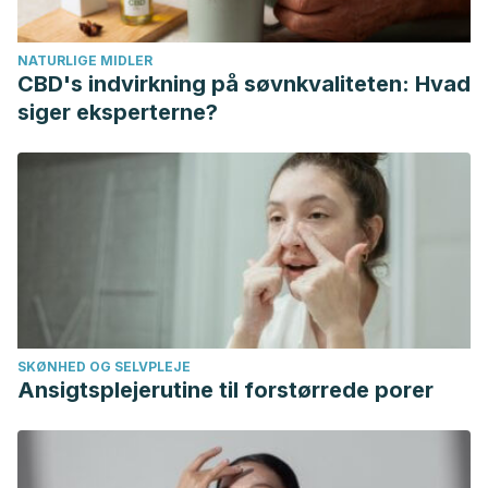
https://doi.org/10.1016/B978-84-458-1567-0.50235-6
Mosquera, J. T., Menéndez, M. C., Socidrogalcohol
NATURLIGE MIDLER
(Society), C., Miquel, M., Correa, M., Sanchis-Segura, C., …
CBD's indvirkning på søvnkvaliteten: Hvad
Castellano, G. (2012). Hígado y alcohol. Problemas
siger eksperterne?
Comunes En La Práctica Clínica – Gastroenterología y
Hepatología. https://doi.org/10.15446/revfacmed
Perez, L. (2011). El hígado. Journal of Pediatric
Gastroenterology and Nutrition.
SKØNHED OG SELVPLEJE
Ansigtsplejerutine til forstørrede porer