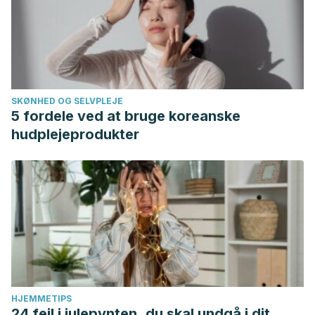
SKØNHED OG SELVPLEJE
5 fordele ved at bruge koreanske
hudplejeprodukter
HJEMMETIPS
24 fejl i julepynten, du skal undgå i dit