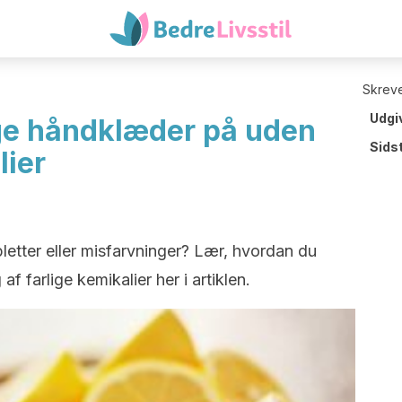
Skreve
Udgi
ge håndklæder på uden
Sids
lier
etter eller misfarvninger? Lær, hvordan du
f farlige kemikalier her i artiklen.