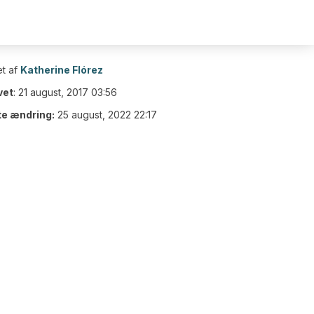
t af
Katherine Flórez
vet
:
21 august, 2017 03:56
te ændring:
25 august, 2022 22:17