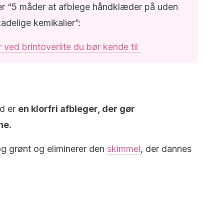
ter “5 måder at afblege håndklæder på uden
adelige kemikalier”:
ved brintoverilte du bør kende til
nd er
en klorfri afbleger, der gør
ne.
og grønt og eliminerer den
skimmel
, der dannes