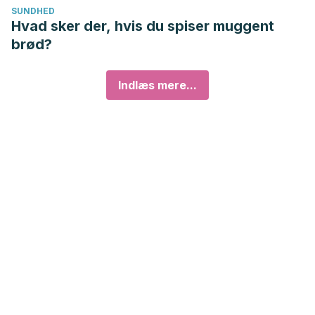
SUNDHED
Hvad sker der, hvis du spiser muggent
brød?
Indlæs mere...