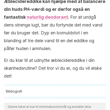
Æblecidereddike kan hjælpe med at balancere
din huds PH-værdi og er derfor også en
fantastisk
naturlig deodorant
.
For at undgå
dens strenge lugt, bør du fortynde det med vand
før du bruger det. Dyp en bomuldstot i en
blanding af tre dele vand til en del eddike og
påfør huden i armhulen.
Er du klar til at udnytte æblecidereddike i din
skønhedsrutine? Det tror vi du er, og du vil elske
det!
Bibliografi
Alle citerede kilder blev grundigt gennemgået af vores team
for at sikre deres kvalitet, pålidelighed, aktualitet og validitet.
Denne tekst er kun til informationsformål og erstatter ikke