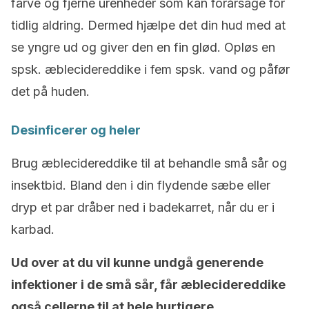
farve og fjerne urenheder som kan forårsage for
tidlig aldring. Dermed hjælpe det din hud med at
se yngre ud og giver den en fin glød. Opløs en
spsk. æblecidereddike i fem spsk. vand og påfør
det på huden.
Desinficerer og heler
Brug æblecidereddike til at behandle små sår og
insektbid. Bland den i din flydende sæbe eller
dryp et par dråber ned i badekarret, når du er i
karbad.
Ud over at du vil kunne
undgå generende
infektioner i de små sår, får æblecidereddike
også cellerne til at hele hurtigere.