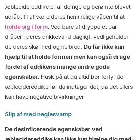
Æblecidereddike er af de rige og berømte blevet
udråbt til at være deres hemmelige våben til at
holde sig i form
.
Ved bare at dryppe et par
dråber i deres drikkevand dagligt, vedligeholder
de deres skønhed og helbred.
Du får ikke kun
hjælp til at holde formen men kan også drage
fordel af eddikens mange andre gode
egenskaber.
Husk på at du altid bør fortynde
æblecidereddike før du indtager det, da det ellers
kan have negative bivirkninger.
Slip af med neglesvamp
De desinficerende egenskaber ved
æblecidereddike kan ikke kun hjælpe dig med