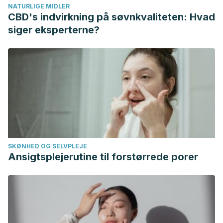
NATURLIGE MIDLER
[citado 2018 Dic 13] ; 26( Suppl 3 ): 29-52. Disponible en:
CBD's indvirkning på søvnkvaliteten: Hvad
http://scielo.isciii.es/scielo.php?
siger eksperterne?
script=sci_arttext&pid=S1137-
66272003000600004&lng=es.
Noa Puig Miriam, Más Ferreiro Rosa, Mendoza Castaño
Sarahí, Valle Clara Maikel. Fisiopatología, tratamiento y
modelos experimentales de artritis reumatoide. Rev
Cubana Farm [Internet]. 2011 Jun [citado 2018 Dic 12] ;
45( 2 ): 297-308. Disponible en:
http://scielo.sld.cu/scielo.php?
SKØNHED OG SELVPLEJE
script=sci_arttext&pid=S0034-
Ansigtsplejerutine til forstørrede porer
75152011000200014&lng=es.