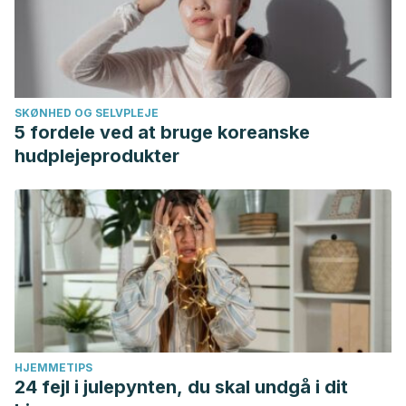
Waraasawapati S, Puapiroj A, Sitprija V, Reungjui S.
Monosodium glutamate (MSG) consumption is associated
with urolithiasis and urinary tract obstruction in rats. PLoS
One. 2013 Sep 26;8(9):e75546.
SKØNHED OG SELVPLEJE
5 fordele ved at bruge koreanske
hudplejeprodukter
HJEMMETIPS
24 fejl i julepynten, du skal undgå i dit