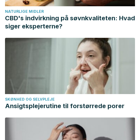
Antioxidants (Basel). 2020 Jun 2;9(6):478.
NATURLIGE MIDLER
Foxman B, Frerichs RR. Epidemiology of urinary tract
CBD's indvirkning på søvnkvaliteten: Hvad
infection: II. Diet, clothing, and urination habits. Am J Public
siger eksperterne?
Health. 1985 Nov;75(11):1314-7.
Maserejian NN, Kupelian V, Miyasato G, McVary KT,
McKinlay JB. Are physical activity, smoking and alcohol
consumption associated with lower urinary tract symptoms
in men or women? Results from a population based
observational study. J Urol. 2012 Aug;188(2):490-5.
Maserejian NN, Wager CG, Giovannucci EL, Curto TM,
McVary KT, McKinlay JB. Intake of caffeinated,
SKØNHED OG SELVPLEJE
carbonated, or citrus beverage types and development of
Ansigtsplejerutine til forstørrede porer
lower urinary tract symptoms in men and women. Am J
Epidemiol. 2013 Jun 15;177(12):1399-410.
Sharma A, Prasongwattana V, Cha’on U, Selmi C, Hipkaeo
W, Boonnate P, Pethlert S, Titipungul T, Intarawichian P,