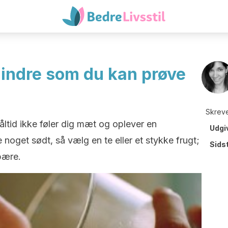
 mindre som du kan prøve
Skreve
måltid ikke føler dig mæt og oplever en
Udgi
 noget sødt, så vælg en te eller et stykke frugt;
Sids
pære.