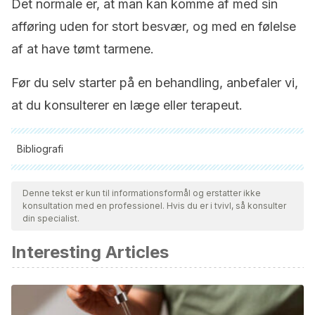
Det normale er, at man kan komme af med sin
afføring uden for stort besvær, og med en følelse
af at have tømt tarmene.
Før du selv starter på en behandling, anbefaler vi,
at du konsulterer en læge eller terapeut.
Bibliografi
Alle citerede kilder blev grundigt gennemgået af vores team
for at sikre deres kvalitet, pålidelighed, aktualitet og validitet.
Denne tekst er kun til informationsformål og erstatter ikke
konsultation med en professionel. Hvis du er i tvivl, så konsulter
Bibliografien i denne artikel blev betragtet som pålidelig og af
din specialist.
akademisk eller videnskabelig nøjagtighed.
Interesting Articles
Garza, J. M., & Kaul, A. (2014). Constipation. In Pediatric
Gastroenterology: A Color Handbook.
http://doi.org/10.1201/b16722
Costilla, V. C., & Foxx-Orenstein, A. E. (2014). Constipation in