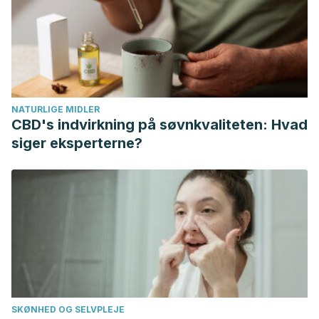
Adults: Diagnosis and Management. Current Treatment
Options in Gastroenterology. http://doi.org/10.1007/s11938-
014-0025-8
NATURLIGE MIDLER
CBD's indvirkning på søvnkvaliteten: Hvad
siger eksperterne?
SKØNHED OG SELVPLEJE