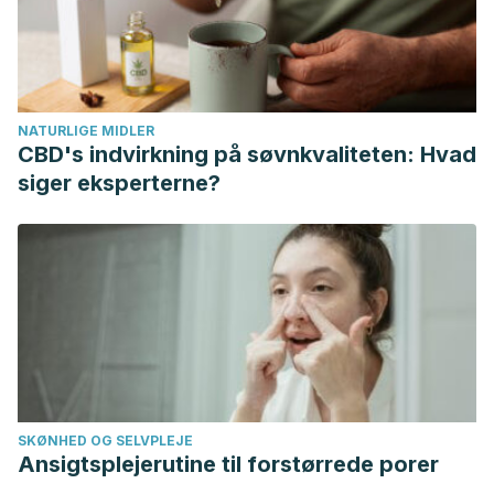
Gasser, P., Lati, E., Peno‐Mazzarino, L., Bouzoud, D.,
Allegaert, L., & Bernaert, H. (2008). Cocoa polyphenols and
their influence on parameters involved in ex vivo skin
restructuring.
International journal of cosmetic
NATURLIGE MIDLER
science
,
30
(5), 339-345. Available at:
CBD's indvirkning på søvnkvaliteten: Hvad
https://doi.org/10.1111/j.1468-2494.2008.00457.x
. Accessed
siger eksperterne?
16/04/2020.
Mayo Clinic (2019). Dermatitis. Available at:
https://www.mayoclinic.org/es-es/diseases-
conditions/dermatitis-eczema/symptoms-causes/syc-
20352380
. Accessed 16/04/2020.
Moraes, J. D. D., Bertolino, S. R. A., Cuffini, S. L., Ducart, D.
F., Bretzke, P. E., & Leonardi, G. R. (2017). Clay minerals:
properties and applications to dermocosmetic products
SKØNHED OG SELVPLEJE
and perspectives of natural raw materials for therapeutic
Ansigtsplejerutine til forstørrede porer
purposes—a review.
International journal of