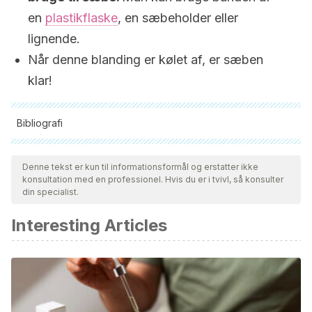
en
plastikflaske
, en sæbeholder eller
lignende.
Når denne blanding er kølet af, er sæben
klar!
Bibliografi
Alle citerede kilder blev grundigt gennemgået af vores team
for at sikre deres kvalitet, pålidelighed, aktualitet og validitet.
Denne tekst er kun til informationsformål og erstatter ikke
konsultation med en professionel. Hvis du er i tvivl, så konsulter
Bibliografien i denne artikel blev betragtet som pålidelig og af
din specialist.
akademisk eller videnskabelig nøjagtighed.
Interesting Articles
Fluhr, J. W., Darlenski, R., & Surber, C. J. B. J. (2008).
Glycerol and the skin: holistic approach to its origin and
functions.
British Journal of Dermatology
,
159
(1), 23-34.
Available at:
https://doi.org/10.1111/j.1365-2133.2008.08643.x
.
Accessed 16/04/2020.