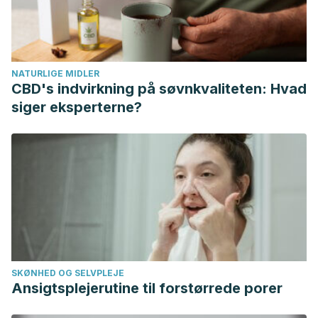
neck position sense. Sports Medicine.
https://doi.org/10.2165/00007256-200838020-00002
Hoogvliet, P., Randsdorp, M. S., Dingemanse, R., Koes, B.
NATURLIGE MIDLER
W., & Huisstede, B. M. A. (2013). Does effectiveness of
CBD's indvirkning på søvnkvaliteten: Hvad
exercise therapy and mobilization techniques offer
siger eksperterne?
guidance for the treatment of lateral and medial
epicondylitis? A systematic review. British Journal of Sports
Medicine. https://doi.org/10.1136/bjsports-2012-091990
SKØNHED OG SELVPLEJE
Ansigtsplejerutine til forstørrede porer