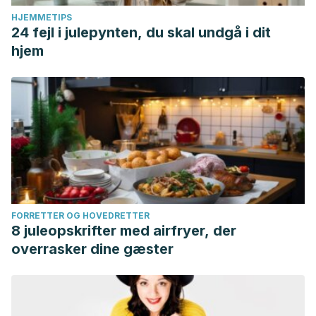
HJEMMETIPS
24 fejl i julepynten, du skal undgå i dit
hjem
FORRETTER OG HOVEDRETTER
8 juleopskrifter med airfryer, der
overrasker dine gæster