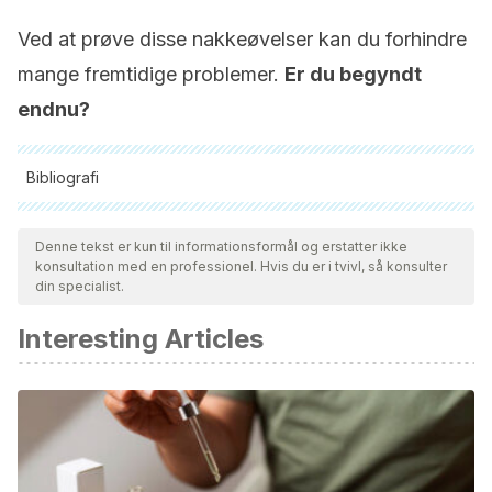
Ved at prøve disse nakkeøvelser kan du forhindre
mange fremtidige problemer.
Er du begyndt
endnu?
Bibliografi
Alle citerede kilder blev grundigt gennemgået af vores team
for at sikre deres kvalitet, pålidelighed, aktualitet og validitet.
Denne tekst er kun til informationsformål og erstatter ikke
konsultation med en professionel. Hvis du er i tvivl, så konsulter
Bibliografien i denne artikel blev betragtet som pålidelig og af
din specialist.
akademisk eller videnskabelig nøjagtighed.
Interesting Articles
Gross, A., Kay, T. M., Paquin, J. P., Blanchette, S., Lalonde,
P., Christie, T., … Santaguida, P. L. (2015). Exercises for
mechanical neck disorders. Cochrane Database of
Systematic Reviews.
https://doi.org/10.1002/14651858.CD004250.pub5
Armstrong, B., McNair, P., & Taylor, D. (2008). Head and