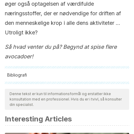
øger også optagelsen af ​​værdifulde
næringsstoffer, der er nødvendige for driften af ​​
den menneskelige krop i alle dens aktiviteter …
Utroligt ikke?
Så hvad venter du på? Begynd at spise flere
avocadoer!
Bibliografi
Alle citerede kilder blev grundigt gennemgået af vores team
for at sikre deres kvalitet, pålidelighed, aktualitet og validitet.
Denne tekst er kun til informationsformål og erstatter ikke
konsultation med en professionel. Hvis du er i tvivl, så konsulter
Bibliografien i denne artikel blev betragtet som pålidelig og af
din specialist.
akademisk eller videnskabelig nøjagtighed.
Interesting Articles
Fulgoni, V. L., Dreher, M., & Davenport, A. J. (2013).
Avocado consumption is associated with better diet quality