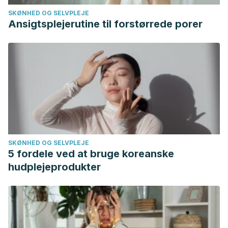
monounsaturated fatty acids on plasma lipid levels.
SKØNHED OG SELVPLEJE
Archives of medical research
,
23
(4), 163-167.
Ansigtsplejerutine til forstørrede porer
https://www.ncbi.nlm.nih.gov/pubmed/1308699
Fulgoni, V. L., Dreher, M., & Davenport, A. J. (2013).
Avocado consumption is associated with better diet quality
and nutrient intake, and lower metabolic syndrome risk in
US adults: results from the National Health and Nutrition
Examination Survey (NHANES) 2001–2008.
Nutrition journal
,
12
(1), 1.
https://www.ncbi.nlm.nih.gov/pubmed/23282226
SKØNHED OG SELVPLEJE
5 fordele ved at bruge koreanske
hudplejeprodukter