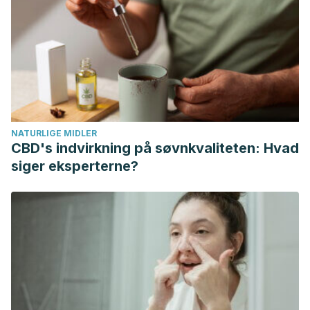
and nutrient intake, and lower metabolic syndrome risk in
US adults: Results from the National Health and Nutrition
Examination Survey (NHANES) 2001-2008. Nutrition
Journal. https://doi.org/10.1186/1475-2891-12-1
Duarte, P. F., Chaves, M. A., Borges, C. D., & Mendonça, C.
R. B. (2017). Avocado: Characteristics, health benefits, and
uses. International News on Fats, Oils and Related
NATURLIGE MIDLER
Materials. https://doi.org/10.1590/0103-8478cr20141516
CBD's indvirkning på søvnkvaliteten: Hvad
Mahmassani, H. A., Avendano, E. E., Raman, G., & Johnson,
siger eksperterne?
E. J. (2018). Avocado consumption and risk factors for
heart disease: A systematic review and meta-analysis.
American Journal of Clinical Nutrition.
https://doi.org/10.1093/ajcn/nqx078
Alvizouri-Muñoz, M., Carranza-Madrigal, J., Herrera-
Abarca, J. E., Chavez-Carbajal, F., & Amezcua-Gastelum, J.
L. (1992). Effects of avocado as a source of