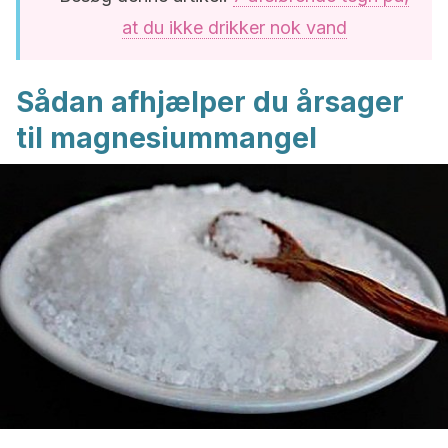
at du ikke drikker nok vand
Sådan afhjælper du årsager
til magnesiummangel