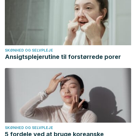
Herbert P, Mehta N, Wang J, Hindmarsh T, Jones G,
Cardinal P. Functional magnesium deficiency in critically ill
patients identified using a magnesium-loading test. Crit
Care Med. 1997;25:749–55.
SKØNHED OG SELVPLEJE
Ansigtsplejerutine til forstørrede porer
SKØNHED OG SELVPLEJE
5 fordele ved at bruge koreanske