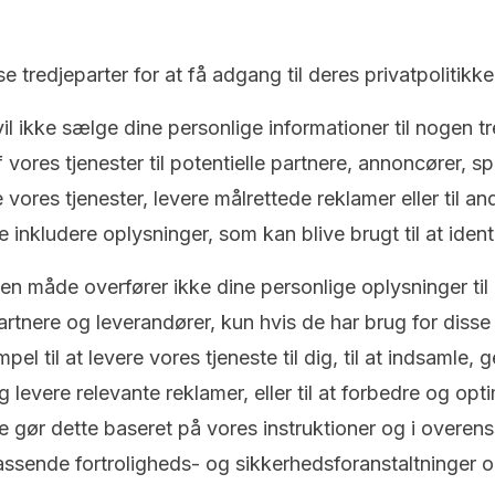
 tredjeparter for at få adgang til deres privatpolitikke
i vil ikke sælge dine personlige informationer til nogen t
 vores tjenester til potentielle partnere, annoncører, s
 vores tjenester, levere målrettede reklamer eller til an
e inkludere oplysninger, som kan blive brugt til at ident
den måde overfører ikke dine personlige oplysninger til 
rtnere og leverandører, kun hvis de har brug for disse 
mpel til at levere vores tjeneste til dig, til at indsaml
 levere relevante reklamer, eller til at forbedre og opt
 de gør dette baseret på vores instruktioner og i over
ssende fortroligheds- og sikkerhedsforanstaltninger 