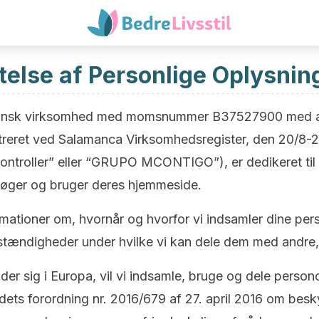
telse af Personlige Oplysnin
nsk virksomhed med momsnummer B37527900 med adr
reret ved Salamanca Virksomhedsregister, den 20/8-20
Controller” eller “GRUPO MCONTIGO”), er dedikeret til a
esøger og bruger deres hjemmeside.
formationer om, hvornår og hvorfor vi indsamler dine pe
ændigheder under hvilke vi kan dele dem med andre, 
er sig i Europa, vil vi indsamle, bruge og dele perso
s forordning nr. 2016/679 af 27. april 2016 om beskyt