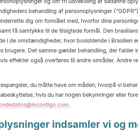
ersonoplysninger og om fri udveksling af sådanne oply
igheders behandling af personoplysninger (“GDPR”). 
 underrette dig om formålet med, hvorfor dine personlig
samt få samtykke til de tilsigtede formål. Den brasilia
i de omstændigheder, hvor bosiddende i Brasilien er i
ores brugere. Det samme gælder behandling, der falder 
is effekter også overføres til andre områder. Andre 
e forespørgsler, du måtte have om måden, hvorpå vi beha
tabeskyttelse, hvis du har nogen bekymringer eller for
iondedatos@mcontigo.com
.
plysninger indsamler vi og m