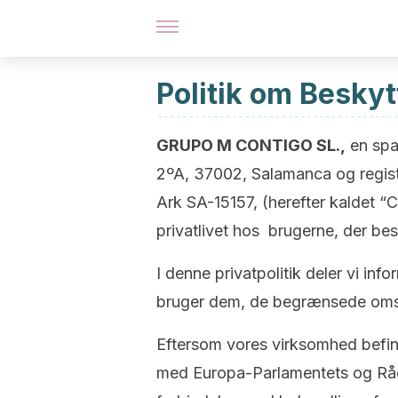
Politik om Beskyt
GRUPO M CONTIGO SL.,
en spa
2ºA, 37002, Salamanca og regist
Ark SA-15157, (herefter kaldet “
privatlivet hos brugerne, der b
I denne privatpolitik deler vi in
bruger dem, de begrænsede omst
Eftersom vores virksomhed befind
med Europa-Parlamentets og Rådet