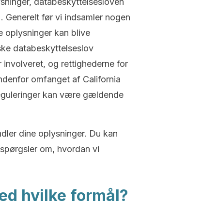
sninger, databeskyttelsesloven
Generelt før vi indsamler nogen
e oplysninger kan blive
nske databeskyttelseslov
nvolveret, og rettighederne for
indenfor omfanget af California
reguleringer kan være gældende
ndler dine oplysninger. Du kan
espørgsler om, hvordan vi
ed hvilke formål?