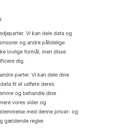
r.
redjeparter. Vi kan dele data og
ponsorer og andre pålidelige
dre lovlige formål, men disse
ificere dig.
andre parter. Vi kan dele dine
data til at udføre deres
e, gemme og behandle dine
imere vores sider og
ensstemmelse med denne privat- og
og gældende regler.