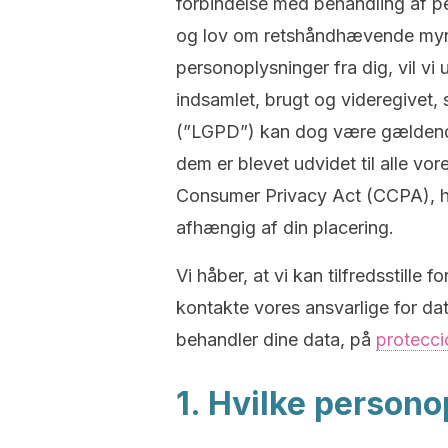
forbindelse med behandling af p
og lov om retshåndhævende mynd
personoplysninger fra dig, vil vi
indsamlet, brugt og videregivet, 
(”LGPD”) kan dog være gældende 
dem er blevet udvidet til alle v
Consumer Privacy Act (CCPA), hv
afhængig af din placering.
Vi håber, at vi kan tilfredsstill
kontakte vores ansvarlige for da
behandler dine data, på
protecc
1. Hvilke persono