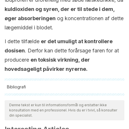
kuldioxiden og syren, der er til stede i dem,
øger absorberingen
og koncentrationen af ​​dette
lægemiddel i blodet.
I dette tilfælde
er det umuligt at kontrollere
dosisen
. Derfor kan dette forårsage faren for at
producere
en toksisk virkning, der
hovedsageligt påvirker nyrerne.
Bibliografi
Alle citerede kilder blev grundigt gennemgået af vores team
for at sikre deres kvalitet, pålidelighed, aktualitet og validitet.
Denne tekst er kun til informationsformål og erstatter ikke
konsultation med en professionel. Hvis du er i tvivl, så konsulter
Bibliografien i denne artikel blev betragtet som pålidelig og af
din specialist.
akademisk eller videnskabelig nøjagtighed.
Food and drugs. (1938). The Analyst.