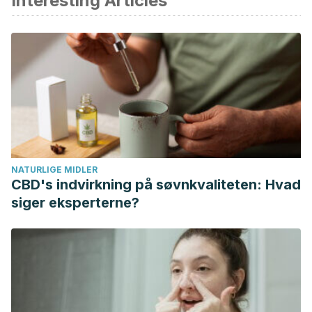
Interesting Articles
https://doi.org/10.1039/AN9386300050
Bushra, R., Aslam, N., & Khan, A. Y. (2011). Food-drug
interactions. Oman Medical Journal.
https://doi.org/10.5001/omj.2011.21
Beckett, R. D. (2014). Food and Drug Administration, US. In
Encyclopedia of Toxicology: Third Edition.
https://doi.org/10.1016/B978-0-12-386454-3.00314-6
NATURLIGE MIDLER
CBD's indvirkning på søvnkvaliteten: Hvad
siger eksperterne?