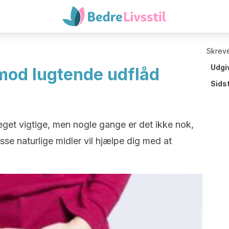
Skreve
Udgi
mod lugtende udflåd
Sids
get vigtige, men nogle gange er det ikke nok,
isse naturlige midler vil hjælpe dig med at