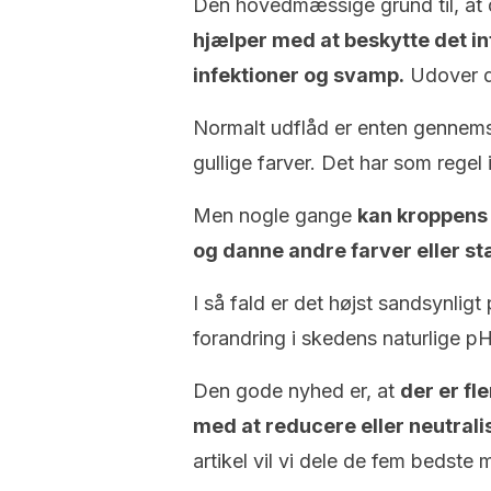
Den hovedmæssige grund til, at d
hjælper med at beskytte det i
infektioner og svamp.
Udover de
Normalt udflåd er enten gennemsi
gullige farver. Det har som regel
Men nogle gange
kan kroppens 
og danne andre farver eller s
I så fald er det højst sandsynlig
forandring i skedens naturlige p
Den gode nyhed er, at
der er fl
med at reducere eller neutral
artikel vil vi dele de fem bedste 