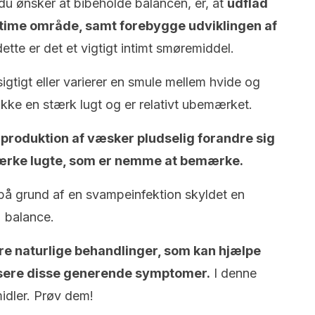
u ønsker at bibeholde balancen, er, at
udflåd
ntime område, samt forebygge udviklingen af
tte er det et vigtigt intimt smøremiddel.
gtigt eller varierer en smule mellem hvide og
 ikke en stærk lugt og er relativt ubemærket.
produktion af væsker pludselig forandre sig
tærke lugte, som er nemme at bemærke.
t på grund af en svampeinfektion skyldet en
H balance.
ere naturlige behandlinger, som kan hjælpe
isere disse generende symptomer.
I denne
midler. Prøv dem!