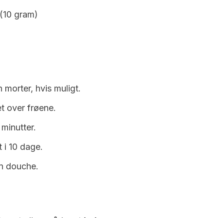
 (10 gram)
morter, hvis muligt.
t over frøene.
 minutter.
 i 10 dage.
n douche.