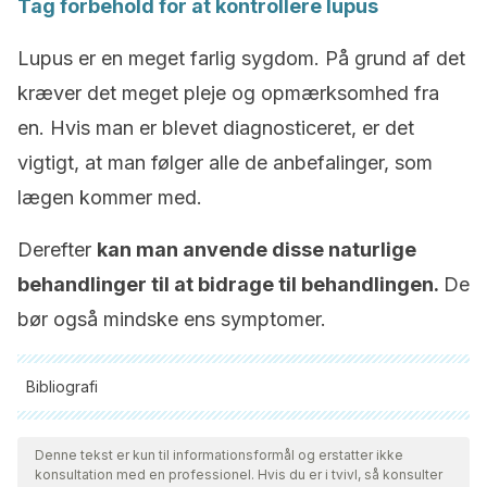
Tag forbehold for at kontrollere lupus
Lupus er en meget farlig sygdom. På grund af det
kræver det meget pleje og opmærksomhed fra
en. Hvis man er blevet diagnosticeret, er det
vigtigt, at man følger alle de anbefalinger, som
lægen kommer med.
Derefter
kan man anvende disse naturlige
behandlinger til at bidrage til behandlingen.
De
bør også mindske ens symptomer.
Bibliografi
Alle citerede kilder blev grundigt gennemgået af vores team
for at sikre deres kvalitet, pålidelighed, aktualitet og validitet.
Denne tekst er kun til informationsformål og erstatter ikke
konsultation med en professionel. Hvis du er i tvivl, så konsulter
Bibliografien i denne artikel blev betragtet som pålidelig og af