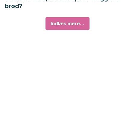
brød?
Indlæs mere...