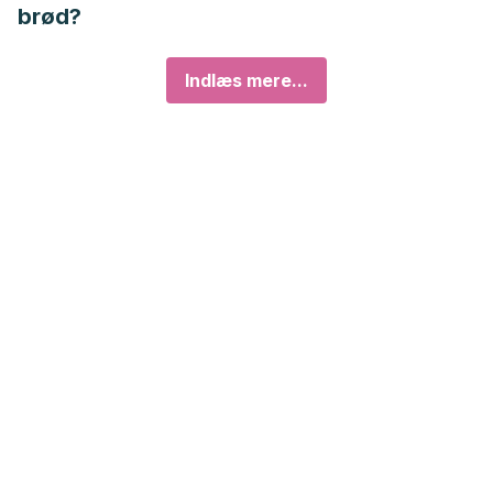
brød?
Indlæs mere...