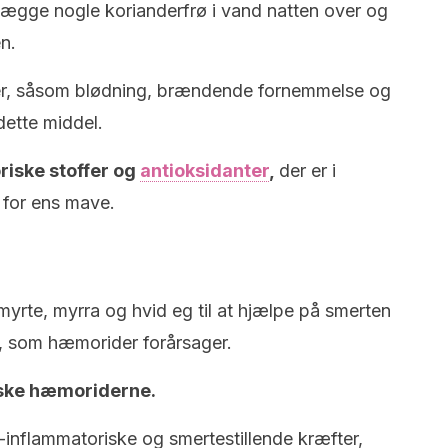
 lægge nogle korianderfrø i vand natten over og
n.
r, såsom blødning, brændende fornemmelse og
dette middel.
riske stoffer og
antioksidanter
,
der er i
 for ens mave.
yrte, myrra og hvid eg til at hjælpe på smerten
 som hæmorider forårsager.
dske hæmoriderne.
i-inflammatoriske og smertestillende kræfter,