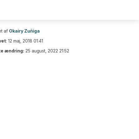
t af
Okairy Zuñiga
vet
:
12 maj, 2018 01:41
te ændring:
25 august, 2022 21:52