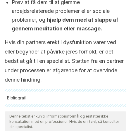
Prøv at få dem til at glemme
arbejdsrelaterede problemer eller sociale
problemer, og
hjælp dem med at slappe af
gennem meditation eller massage.
Hvis din partners erektil dysfunktion varer ved
eller begynder at påvirke jeres forhold, er det
bedst at gå til en specialist. Støtten fra en partner
under processen er afgørende for at overvinde
denne hindring.
Bibliografi
Alle citerede kilder blev grundigt gennemgået af vores team
for at sikre deres kvalitet, pålidelighed, aktualitet og validitet.
Denne tekst er kun til informationsformål og erstatter ikke
konsultation med en professionel. Hvis du er i tvivl, så konsulter
Bibliografien i denne artikel blev betragtet som pålidelig og af
din specialist.