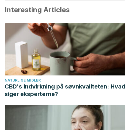
akademisk eller videnskabelig nøjagtighed.
Interesting Articles
Clínica Mayo. (2022). Disfunción Eréctil. Consultado el 01
de marzo de 2023.
https://www.mayoclinic.org/es/diseases-
conditions/erectile-dysfunction/symptoms-causes/syc-
20355776
Nummenmaa, L., Suvilehto, J. T., Glerean, E., Santtila, P.,
Hietanen, J. K. (2016). Topography of Human Erogenous
Zones.
Archives of sexual behavior, 45(5), 1207–1216
.
https://pubmed.ncbi.nlm.nih.gov/27091187/
NATURLIGE MIDLER
Gerbild, H., Larsen, C. M., Graugaard, C., & Areskoug
CBD's indvirkning på søvnkvaliteten: Hvad
Josefsson, K. (2018). Physical Activity to Improve Erectile
siger eksperterne?
Function: A Systematic Review of Intervention Studies.
Sexual medicine, 6(2), 75–89.
https://www.ncbi.nlm.nih.gov/pmc/articles/PMC5960035/
Belladelli, F., Li, S., Zhang, C., Del Giudice, F., Basran, S.,