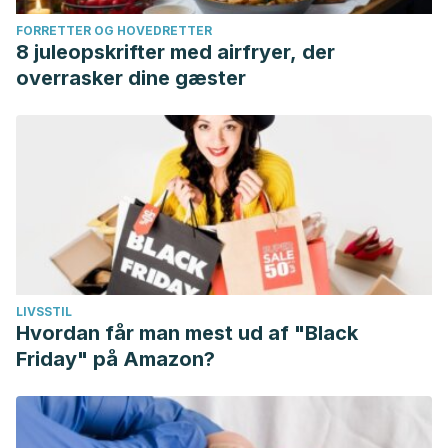
Investigación en Ginecología y Obstetricia, 48(02), 177-
FORRETTER OG HOVEDRETTER
183.
https://www.elsevier.es/es-revista-clinica-e-
8 juleopskrifter med airfryer, der
investigacion-ginecologia-obstetricia-7-articulo-relacion-
overrasker dine gæster
entre-vitamina-d-salud-S0210573X20300769
LIVSSTIL
Hvordan får man mest ud af "Black
Friday" på Amazon?