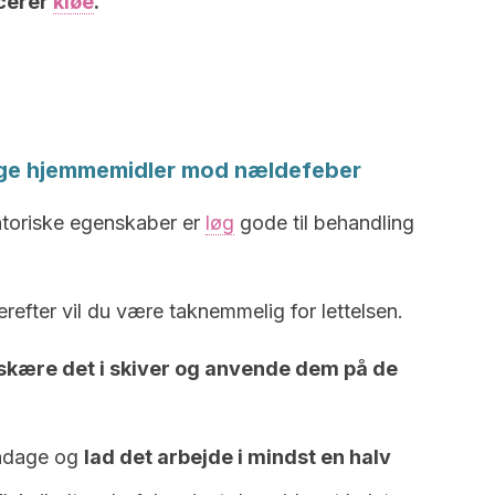
cerer
kløe
.
lige hjemmemidler mod nældefeber
atoriske egenskaber er
løg
gode til behandling
refter vil du være taknemmelig for lettelsen.
skære det i skiver og anvende dem på de
andage og
lad det arbejde i mindst en halv