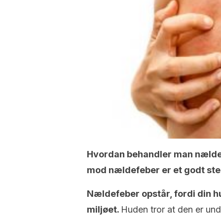
Hvordan behandler man næld
mod nældefeber er et godt sted
Nældefeber opstår, fordi din hu
miljøet.
Huden tror at den er unde