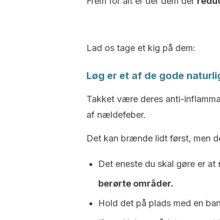
Frem for alt er der dem der
redu
Lad os tage et kig på dem:
Løg er et af de gode natur
Takket være deres anti-inflamm
af nældefeber.
Det kan brænde lidt først, men de
Det eneste du skal gøre er at
berørte områder.
Hold det på plads med en b