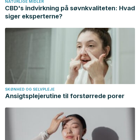
NATURLIGE MIDLER
tratamientos/enfermedades/neumonia
CBD's indvirkning på søvnkvaliteten: Hvad
Generalidades sobre la neumonía – Trastornos pulmonares
siger eksperterne?
– Manual MSD versión para profesionales. (n.d.). Retrieved
April 10, 2020, from
https://www.msdmanuals.com/es/professional/trastornos-
pulmonares/neumonía/generalidades-sobre-la-neumonía
SKØNHED OG SELVPLEJE
Ansigtsplejerutine til forstørrede porer