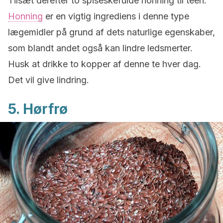
Tilsæt derefter to spiseskefulde honning til teen.
Honning
er en vigtig ingrediens i denne type
lægemidler på grund af dets naturlige egenskaber,
som blandt andet også kan lindre ledsmerter.
Husk at drikke to kopper af denne te hver dag.
Det vil give lindring.
5. Hørfrø