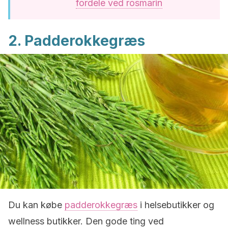
fordele ved rosmarin
2. Padderokkegræs
Du kan købe
padderokkegræs
i helsebutikker og
wellness butikker. Den gode ting ved