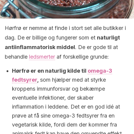
Hørfrø er nemme at finde i stort set alle butikker i
dag. De er billige og fungerer som et
naturligt
antiinflammatorisk middel
. De er gode til at
behandle
ledsmerter
af forskellige grunde:
Hørfrø er en naturlig kilde til
omega-3
fedtsyrer
,
som hjælper med at styrke
kroppens immunforsvar og bekæmpe
eventuelle infektioner, der skaber
inflammation i leddene. Det er en god idé at
prøve at få sine omega-3 fedtsyrer fra en
vegetarisk kilde, fordi dem der kommer fra
animalsk fedt kan have den omvendte effekt