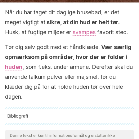
Når du har taget dit daglige brusebad, er det
meget vigtigt at
sikre, at din hud er helt tør.
Husk, at fugtige miljøer er
svampes
favorit sted.
Tør dig selv godt med et håndklæde.
Vær særlig
opmærksom på områder, hvor der er folder i
huden
,
som f.eks. under armene. Derefter skal du
anvende talkum pulver eller majsmel, før du
klæder dig på for at holde huden tør over hele
dagen.
Bibliografi
Alle citerede kilder blev grundigt gennemgået af vores team
for at sikre deres kvalitet, pålidelighed, aktualitet og validitet.
Denne tekst er kun til informationsformål og erstatter ikke