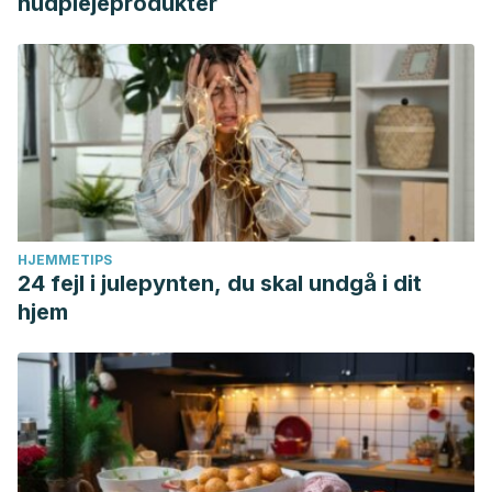
hudplejeprodukter
100. Disponible en:
https://www.sciencedirect.com/science/article/abs/pii/S000
Yoshida, S., Kasuga, S., Hayashİ, N. O. R. I. H. I. R. O.,
Ushiroguchi, T., Matsuura, H., & Nakagawa, S. (1987).
Antifungal activity of ajoene derived from garlic.
Applied
and Environmental Microbiology
,
53
(3), 615-617. Disponible
en:
https://www.ncbi.nlm.nih.gov/pmc/articles/PMC203719/pdf/a
HJEMMETIPS
0155.pdf
24 fejl i julepynten, du skal undgå i dit
hjem