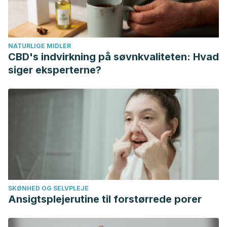
Patel, V. R., Dumancas, G. G., Viswanath, L. C. K.,
Maples, R., & Subong, B. J. J.
(2016). Castor oil:
properties, uses, and optimization of processing
NATURLIGE MIDLER
parameters in commercial production.
Lipid insights
,
9
, LPI-
CBD's indvirkning på søvnkvaliteten: Hvad
S40233.
siger eksperterne?
https://journals.sagepub.com/doi/full/10.4137/LPI.S40233
SKØNHED OG SELVPLEJE
Ansigtsplejerutine til forstørrede porer