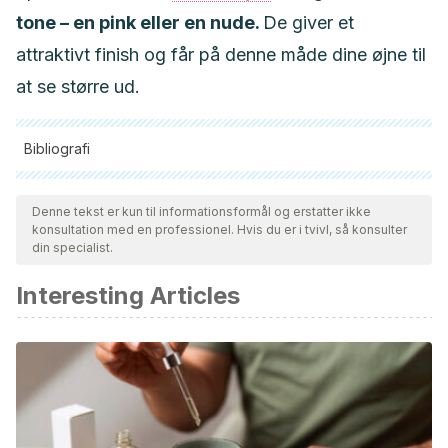
tone – en pink eller en nude.
De giver et
attraktivt finish og får på denne måde dine øjne til
at se større ud.
Bibliografi
Alle citerede kilder blev grundigt gennemgået af vores team
for at sikre deres kvalitet, pålidelighed, aktualitet og validitet.
Denne tekst er kun til informationsformål og erstatter ikke
konsultation med en professionel. Hvis du er i tvivl, så konsulter
Bibliografien i denne artikel blev betragtet som pålidelig og af
din specialist.
akademisk eller videnskabelig nøjagtighed.
Interesting Articles
Tubaro, A., Zilli, C., Redaelli, C., & Della Loggia, R.
(1984). Evaluation of antiinflammatory activity of a
chamomile extract after topical application.
Planta medica
,
50
(04), 359-359.
https://www.thieme-
connect.com/products/ejournals/pdf/10.1055/s-2007-
969734.pdf