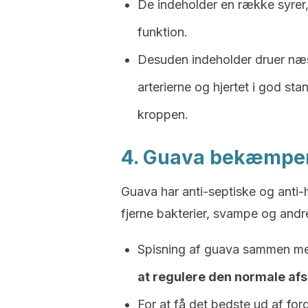
De indeholder en række syrer,
funktion.
Desuden indeholder druer næs
arterierne og hjertet i god st
kroppen.
4. Guava bekæmper
Guava har anti-septiske og anti-h
fjerne bakterier, svampe og andre
Spisning af guava sammen med
at regulere den normale afsk
For at få det bedste ud af for