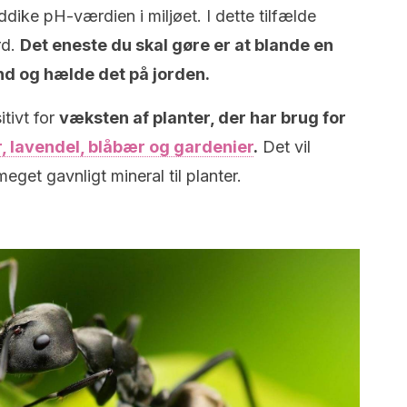
ke pH-værdien i miljøet. I dette tilfælde
rd.
Det eneste du skal gøre er at blande en
nd og hælde det på jorden.
tivt for
væksten af planter, der har brug for
, lavendel, blåbær og gardenier
.
Det vil
meget gavnligt mineral til planter.