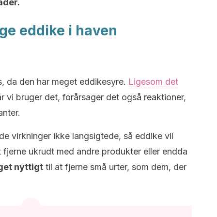
åder.
ge eddike i haven
ns, da den har meget eddikesyre.
Ligesom det
år vi bruger det, forårsager det også reaktioner,
nter.
e virkninger ikke langsigtede, så eddike vil
t fjerne ukrudt med andre produkter eller endda
et nyttigt
til at fjerne små urter, som dem, der