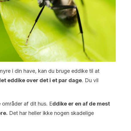
yre i din have, kan du bruge eddike til at
det eddike over det i et par dage
. Du vil
 områder af dit hus. E
ddike er en af de mest
ere.
Det har heller ikke nogen skadelige