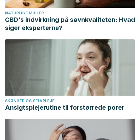
https://doi.org/10.1049/mnl.2011.0310
NATURLIGE MIDLER
Gómez de Terreros, M. (2006). Maltrato psicológico. Cuad
CBD's indvirkning på søvnkvaliteten: Hvad
Med Forense.
https://doi.org/10.4321/S1135-
siger eksperterne?
76062006000100008
Rey Anacona, C. A. (2009). Maltrato de tipo físico,
psicológico, emocional, sexual y económico en el
noviazgo: un estudio exploratorio. Acta Colombiana de
Psicología.
SKØNHED OG SELVPLEJE
Ansigtsplejerutine til forstørrede porer