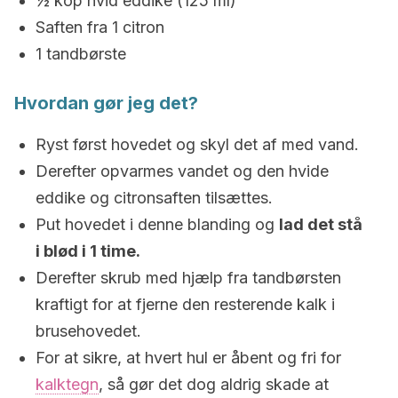
½ kop hvid eddike (125 ml)
Saften fra ​​1 citron
1 tandbørste
Hvordan gør jeg det?
Ryst først hovedet og skyl det af med vand.
Derefter opvarmes vandet og den hvide
eddike og citronsaften tilsættes.
Put hovedet i denne blanding og
lad det stå
i blød i 1 time.
Derefter skrub med hjælp fra tandbørsten
kraftigt for at fjerne den resterende kalk i
brusehovedet.
For at sikre, at hvert hul er åbent og fri for
kalktegn
, så gør det dog aldrig skade at