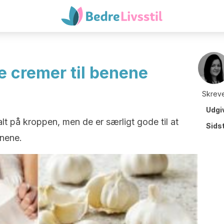
 cremer til benene
Skreve
Udgi
t på kroppen, men de er særligt gode til at
Sids
enene.