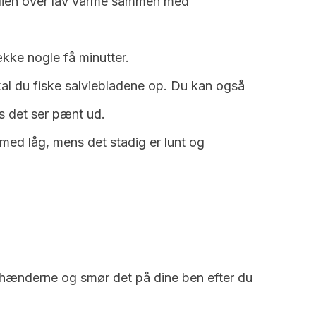
lien over lav varme sammen med
ække nogle få minutter.
skal du fiske salviebladene op. Du kan også
s det ser pænt ud.
ed låg, mens det stadig er lunt og
hænderne og smør det på dine ben efter du