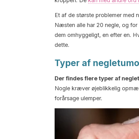
kroppen. De
kan med andre ord 
Et af de største problemer med ne
Næsten alle har 20 negle, og for a
dem omhyggeligt, en efter en. Hv
dette.
Typer af negletumo
Der findes flere typer af negl
Nogle kræver øjeblikkelig opmær
forårsage ulemper.