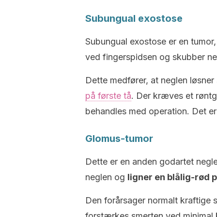
Subungual exostose
Subungual exostose er en tumor,
ved fingerspidsen og skubber n
Dette medfører, at neglen løsner
på første tå
. Der kræves et røntg
behandles med operation. Det er
Glomus-tumor
Dette er en anden godartet neg
neglen og
ligner en blålig-rød p
Den forårsager normalt kraftige 
forstærkes smerten ved minimal