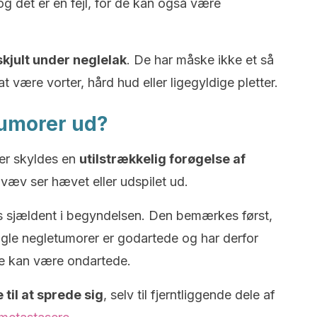
det er en fejl, for de kan også være
kjult under neglelak
. De har måske ikke et så
t være vorter, hård hud eller ligegyldige pletter.
tumorer ud?
der skyldes en
utilstrækkelig forøgelse af
væv ser hævet eller udspilet ud.
 sjældent i begyndelsen. Den bemærkes først,
gle negletumorer er godartede og har derfor
re kan være ondartede.
 til at sprede sig
, selv til fjerntliggende dele af