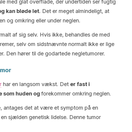
le med glat overflade, der undertiden ser fugtig
og kan bløde let
. Det er meget almindeligt, at
len og omkring eller under neglen.
rmalt af sig selv. Hvis ikke, behandles de med
r cremer, selv om sidstnævnte normalt ikke er lige
r. Den hører til de godartede negletumorer.
umor
r
har en langsom vækst. Det
er fast i
ve som huden og
forekommer omkring neglen.
gre, antages det at være et symptom på en
 en sjælden genetisk lidelse. Denne tumor