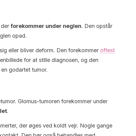
 der
forekommer under neglen
. Den opstår
eglen opad.
 sig eller bliver deform. Den forekommer
oftest
enbillede for at stille diagnosen, og den
 en godartet tumor.
letumor. Glomus-tumoren forekommer under
let
.
smerter, der øges ved koldt vejr. Nogle gange
 kontakt. Den bør også behandles med