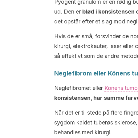
Pyogent granulom er en rødlig bu
ud. Den er
blød i konsistensen 
det opstår efter et slag mod neg
Hvis de er små, forsvinder de no
kirurgi, elektrokauter, laser elle
så effektivt som de andre metode
Neglefibrom eller Könens t
Neglefibromet eller
Könens tumo
konsistensen, har samme far
Når det er til stede på flere fin
sygdom kaldet tuberøs sklerose,
behandles med kirurgi.