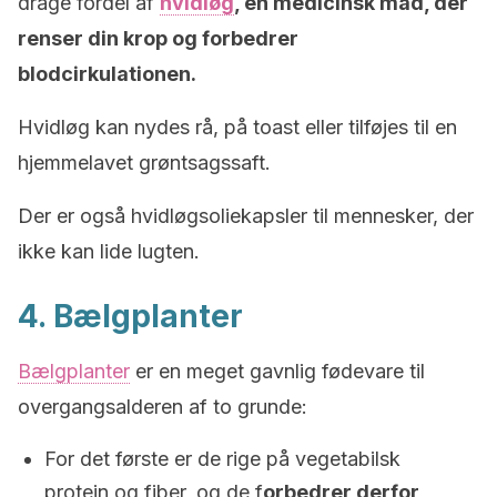
drage fordel af
hvidløg
, en medicinsk mad, der
renser din krop og forbedrer
blodcirkulationen.
Hvidløg kan nydes rå, på toast eller tilføjes til en
hjemmelavet grøntsagssaft.
Der er også hvidløgsoliekapsler til mennesker, der
ikke kan lide lugten.
4. Bælgplanter
Bælgplanter
er en meget gavnlig fødevare til
overgangsalderen af ​​to grunde:
For det første er de rige på vegetabilsk
protein og fiber, og de f
orbedrer derfor