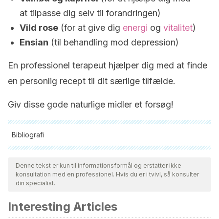
at tilpasse dig selv til forandringen)
Vild rose
(for at give dig
energi
og
vitalitet
)
Ensian
(til behandling mod depression)
En professionel terapeut hjælper dig med at finde
en personlig recept til dit særlige tilfælde.
Giv disse gode naturlige midler et forsøg!
Bibliografi
Alle citerede kilder blev grundigt gennemgået af vores team
for at sikre deres kvalitet, pålidelighed, aktualitet og validitet.
Denne tekst er kun til informationsformål og erstatter ikke
konsultation med en professionel. Hvis du er i tvivl, så konsulter
Bibliografien i denne artikel blev betragtet som pålidelig og af
din specialist.
akademisk eller videnskabelig nøjagtighed.
Interesting Articles
Canto de Cetina, T. E., y Polanco-Reyes, L.