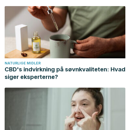
(1996).
Climaterio y menopausia. Las consecuencias biológicas
y clínicas del fallo ovárico
. México: Universidad Autónoma de
Yucatán.
Chedraui, P.; Pérez-López, F. R.; Mendoza, M.; Morales, B.;
Martínez, M. A.; Salinas, A. M., and Hidalgo, L.
(2010).
“Severe menopausal symptoms in middle-aged women are
associated to female and male factors”,
Arch Gynecol
Obstet,
281 (5): 879-885.
NATURLIGE MIDLER
Pérez-López, F. R.; Chedraui, P.; Haya, J., and Cuadros, J.
CBD's indvirkning på søvnkvaliteten: Hvad
L.
(2009). “Effects of the Mediterranean diet on longevity and
siger eksperterne?
age-related morbid conditions”,
Maturitas,
64 (2): 67-79.