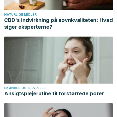
Pediculus humanus, and its eggs.
Fitoterapia
.
https://doi.org/10.1016/j.fitote.2006.04.005
NATURLIGE MIDLER
Veal, L. (1996). The potential effectiveness of essential oils as
CBD's indvirkning på søvnkvaliteten: Hvad
a treatment for headlice, Pediculus humanus capitis.
siger eksperterne?
Complementary Therapies in Nursing & Midwifery
.
https://doi.org/10.1016/S1353-6117(96)80083-7
SKØNHED OG SELVPLEJE
Ansigtsplejerutine til forstørrede porer