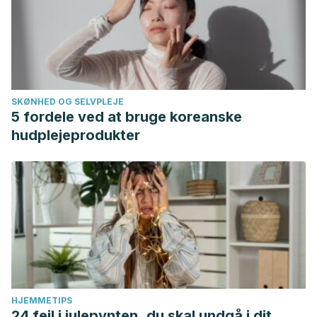
SKØNHED OG SELVPLEJE
5 fordele ved at bruge koreanske
hudplejeprodukter
HJEMMETIPS
24 fejl i julepynten, du skal undgå i dit