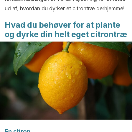
ud af, hvordan du dyrker et citrontræ derhjemme!
Hvad du behøver for at plante
og dyrke din helt eget citrontræ
En citron