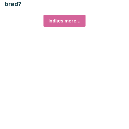
brød?
Indlæs mere...