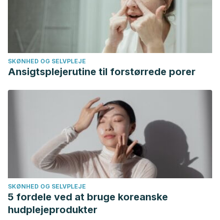
07642005000500004&lng=en&nrm=iso&tlng=en
Khalil, R., & Li, Z. G.
(2011). Antimicrobial activity of
essential oil of Salvia officinalis L. collected in Syria.
African
Journal of Biotechnology
,
10
(42), 8397-8402.
SKØNHED OG SELVPLEJE
https://www.ajol.info/index.php/ajb/article/view/95425
Ansigtsplejerutine til forstørrede porer
Rao, Y. M., & Sujatha, P.
(2008). Formulation and
evaluation of commonly used natural hair colorants.
http://nopr.niscair.res.in/handle/123456789/5644
SKØNHED OG SELVPLEJE
5 fordele ved at bruge koreanske
hudplejeprodukter