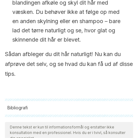
blandingen afkøle og skyl dit hår med
væsken. Du behøver ikke at følge op med
en anden skylning eller en shampoo – bare
lad det tørre naturligt og se, hvor glat og
skinnende dit hår er blevet.
Sådan afbleger du dit hår naturligt! Nu kan du
afprøve det selv, og se hvad du kan få ud af disse
tips.
Bibliografi
Alle citerede kilder blev grundigt gennemgået af vores team
for at sikre deres kvalitet, pålidelighed, aktualitet og validitet.
Denne tekst er kun til informationsformål og erstatter ikke
konsultation med en professionel. Hvis du er i tvivl, så konsulter
Bibliografien i denne artikel blev betragtet som pålidelig og af