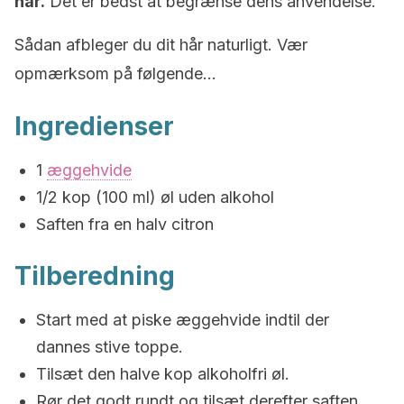
hår.
Det er bedst at begrænse dens anvendelse.
Sådan afbleger du dit hår naturligt. Vær
opmærksom på følgende…
Ingredienser
1
æggehvide
1/2 kop (100 ml) øl uden alkohol
Saften fra en halv citron
Tilberedning
Start med at piske æggehvide indtil der
dannes stive toppe.
Tilsæt den halve kop alkoholfri øl.
Rør det godt rundt og tilsæt derefter saften