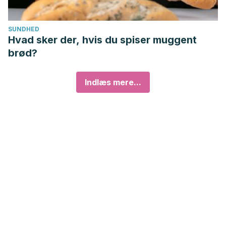
SUNDHED
Hvad sker der, hvis du spiser muggent
brød?
Indlæs mere...