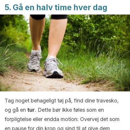
5. Gå en halv time hver dag
Tag noget behageligt tøj på, find dine travesko,
og gå en
tur
. Dette bør ikke føles som en
forpligtelse eller endda motion: Overvej det som
en pause for din krop og sind til at give dem