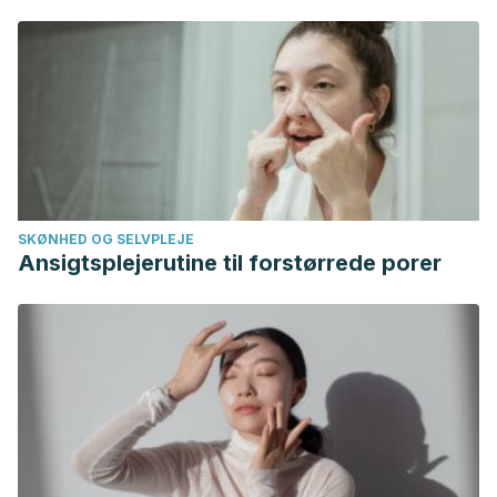
8741(85)90093-5
SKØNHED OG SELVPLEJE
Ansigtsplejerutine til forstørrede porer