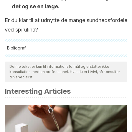
det og se en læge.
Er du klar til at udnytte de mange sundhedsfordele
ved spirulina?
Bibliografi
Alle citerede kilder blev grundigt gennemgået af vores team
for at sikre deres kvalitet, pålidelighed, aktualitet og validitet.
Denne tekst er kun til informationsformål og erstatter ikke
konsultation med en professionel. Hvis du er i tvivl, så konsulter
Bibliografien i denne artikel blev betragtet som pålidelig og af
din specialist.
akademisk eller videnskabelig nøjagtighed.
Interesting Articles
Ashraf Mahdy Sharoba. (2015). Valor nutritivo de la
espirulina y su uso en la preparación de algunas fórmulas
complementarias para alimentos infantiles.
Diario de
Procesos Agroalimentarios y Tetecnologías 2014, 20 (4)
,
40
(6), 330–350.