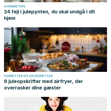
HJEMMETIPS
24 fejl i julepynten, du skal undgå i dit
hjem
FORRETTER OG HOVEDRETTER
8 juleopskrifter med airfryer, der
overrasker dine gæster