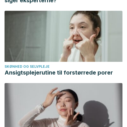
siger eksperterne?
Rats.
Plant Foods for Human Nutrition, 78
(3), 512-519.
https://link.springer.com/article/10.1007/s11130-023-01079-1
Huang, F. Y., Deng, T., Meng, L. X., & Ma, X. L. (2019).
Dietary ginger as a traditional therapy for blood sugar
control in patients with type 2 diabetes mellitus: A
systematic review and meta-analysis.
Medicine (Baltimore),
98
(13), e15054.
https://www.ncbi.nlm.nih.gov/pmc/articles/PMC6455977/
SKØNHED OG SELVPLEJE
Ismawanti, Z., Suparyatmo, J. B., & Wiboworini, B. (2019).
Ansigtsplejerutine til forstørrede porer
The Effects of Papaya Fruit as Anti Diabetes: A Review.
International Journal of Nutrition Sciences, 4
(2), 65-70.
https://ijns.sums.ac.ir/article_45312.html
Lotfi, M., Behpoor, N., Rahimi, M., & Jafari, A. (2023).
Separate and Combined Effects of Resistance Training and
Cucumber (Cucumis sativus) Juice Consumption on the
Diabetic Indicators and Lipid Profile in Women with Type 2