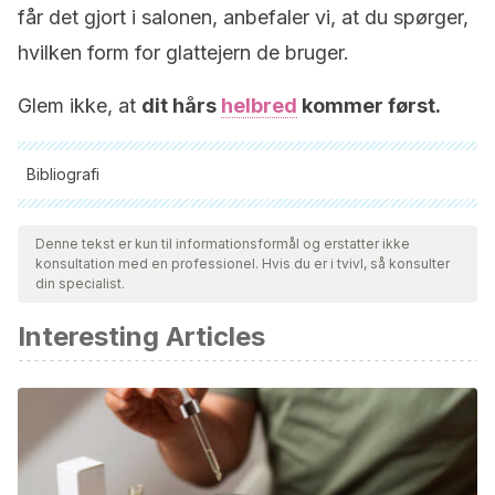
får det gjort i salonen, anbefaler vi, at du spørger,
hvilken form for glattejern de bruger.
Glem ikke, at
dit hårs
helbred
kommer først.
Bibliografi
Alle citerede kilder blev grundigt gennemgået af vores team
for at sikre deres kvalitet, pålidelighed, aktualitet og validitet.
Denne tekst er kun til informationsformål og erstatter ikke
konsultation med en professionel. Hvis du er i tvivl, så konsulter
Bibliografien i denne artikel blev betragtet som pålidelig og af
din specialist.
akademisk eller videnskabelig nøjagtighed.
Interesting Articles
Zhou Y, Rigoletto R, Koelmel D, et al. The effect of various
cosmetic pretreatments on protecting hair from thermal
damage by hot flat ironing.
J Cosmet Sci
. 2011;62(2):265-
282.