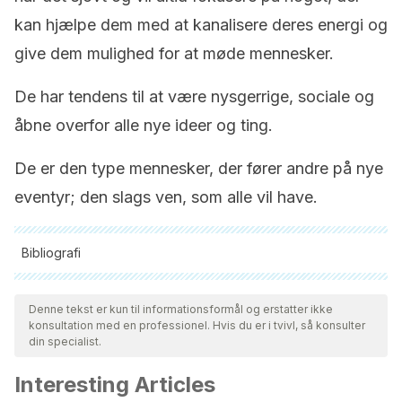
kan hjælpe dem med at kanalisere deres energi og
give dem mulighed for at møde mennesker.
De har tendens til at være nysgerrige, sociale og
åbne overfor alle nye ideer og ting.
De er den type mennesker, der fører andre på nye
eventyr; den slags ven, som alle vil have.
Bibliografi
Alle citerede kilder blev grundigt gennemgået af vores team
for at sikre deres kvalitet, pålidelighed, aktualitet og validitet.
Denne tekst er kun til informationsformål og erstatter ikke
konsultation med en professionel. Hvis du er i tvivl, så konsulter
Bibliografien i denne artikel blev betragtet som pålidelig og af
din specialist.
akademisk eller videnskabelig nøjagtighed.
Interesting Articles
Seelbach, G. A. (2013). Teorías de la personalidad. Red