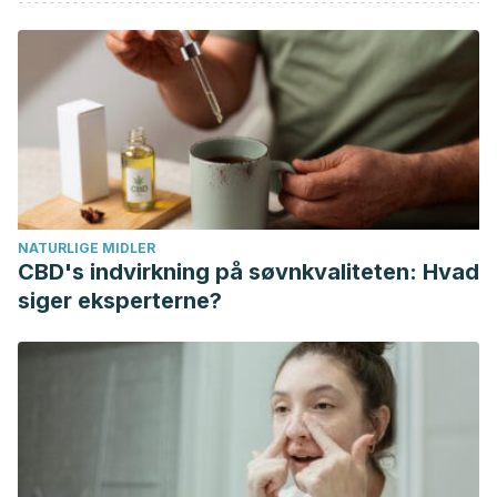
tercer milenio S.C.
Goyarrola, E., Bertocci, P. A., & otros, M. M. y. (2010).
Psicología de la personalidad. Revista Española de La
Opinión Pública.
https://doi.org/10.2307/40180869
Lara, A. P., Molina, J. A. M., Antonio, J., Ordóñez, M. J. T.,
Ignacio, J., Armada, J. V., … Ferre, L. S. (2019).
PERSONALIDAD: In Materiales docentes de gerontología y
protección de los mayores.
NATURLIGE MIDLER
https://doi.org/10.2307/j.ctv9hvtps.6
CBD's indvirkning på søvnkvaliteten: Hvad
siger eksperterne?