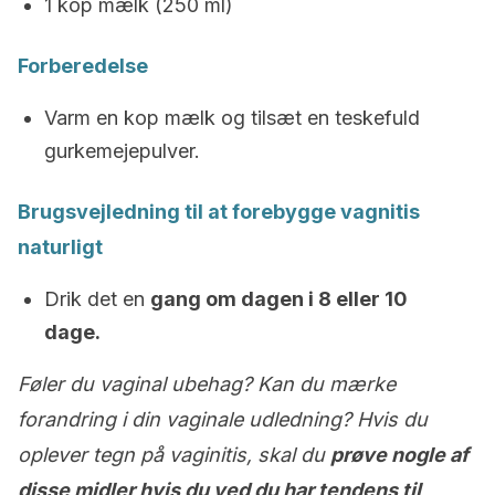
1 kop mælk (250 ml)
Forberedelse
Varm en kop mælk og tilsæt en teskefuld
gurkemejepulver.
Brugsvejledning til at forebygge vagnitis
naturligt
Drik det en
gang om dagen i 8 eller 10
dage.
Føler du vaginal ubehag? Kan du mærke
forandring i din vaginale udledning? Hvis du
oplever tegn på vaginitis, skal du
prøve nogle af
disse midler hvis du ved du har tendens til