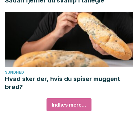
Sådan fjerner du svamp i tånegle
SUNDHED
Hvad sker der, hvis du spiser muggent
brød?
Indlæs mere...