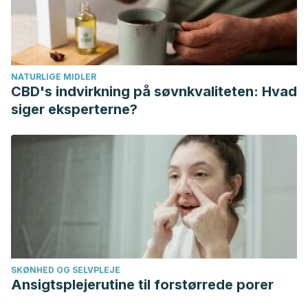
Azimi, H., Fallah-Tafti, M., Karimi-Darmiyan, M., & Abdollahi,
M. (2011). A comprehensive review of vaginitis
phytotherapy. Pakistan Journal of Biological Sciences.
https://doi.org/10.3923/pjbs.2011.960.966
NATURLIGE MIDLER
Manejo, L. (2014). Manejo de Vaginitis Persistente.
Obstet
CBD's indvirkning på søvnkvaliteten: Hvad
Gynecol
,
124
, 1135-46.
siger eksperterne?
https://journals.lww.com/greenjournal/Documents/Dec2014_Tra
Rosenfeld, J. A. (2009). Vaginitis. In Handbook of Women’s
Health, Second Edition.
https://doi.org/10.1017/CBO9780511642111.013
Van Kessel, K., Assefi, N., Marrazzo, J., & Eckert, L. (2003).
Common complementary and alternative therapies for
yeast vaginitis and bacterial vaginosis: A systematic review.
Obstetrical and Gynecological Survey.
SKØNHED OG SELVPLEJE
https://doi.org/10.1097/00006254-200305000-00024
Ansigtsplejerutine til forstørrede porer
Sánchez-Martín, M. A., Pellón-Olmedo, M., San-Miguel-