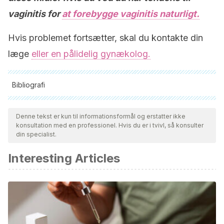
vaginitis for
at forebygge vaginitis naturligt.
Hvis problemet fortsætter, skal du kontakte din
læge
eller en pålidelig gynækolog.
Bibliografi
Alle citerede kilder blev grundigt gennemgået af vores team
for at sikre deres kvalitet, pålidelighed, aktualitet og validitet.
Denne tekst er kun til informationsformål og erstatter ikke
konsultation med en professionel. Hvis du er i tvivl, så konsulter
Bibliografien i denne artikel blev betragtet som pålidelig og af
din specialist.
akademisk eller videnskabelig nøjagtighed.
Interesting Articles
Abdelmonem, A. M., Rasheed, S. M., & Mohamed, A. S.
(2012). Bee-honey and yogurt: a novel mixture for treating
patients with vulvovaginal candidiasis during pregnancy.
Archives of gynecology and obstetrics
,
286
(1), 109-114.
https://pubmed.ncbi.nlm.nih.gov/22314434/