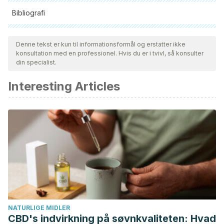
Bibliografi
Alle citerede kilder blev grundigt gennemgået af vores team
for at sikre deres kvalitet, pålidelighed, aktualitet og validitet.
Denne tekst er kun til informationsformål og erstatter ikke
konsultation med en professionel. Hvis du er i tvivl, så konsulter
Bibliografien i denne artikel blev betragtet som pålidelig og af
din specialist.
akademisk eller videnskabelig nøjagtighed.
Interesting Articles
Artículo
BBC Mundo: “10 zonas del hogar que acumulan
más gérmenes”
“Cleaning”
artículo
en la web Public Health and Safety
Organization
“International Houselhold Germ Study”,
estudio
de la Public
Health and Safety Organization
NATURLIGE MIDLER
CBD's indvirkning på søvnkvaliteten: Hvad