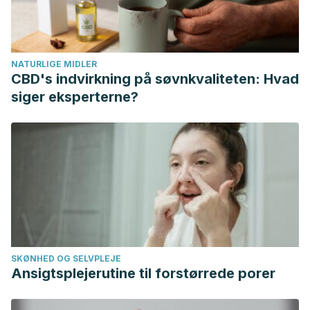
Chiralt, A. (2012). Fungal Decay and Shelf Life of Oranges
Coated With Chitosan and Bergamot, Thyme, and Tea
Tree Essential Oils.
Journal of Food Science, 77
(8), E182–
NATURLIGE MIDLER
E187.
https://doi.org/10.1111/j.1750-3841.2012.02827.x
CBD's indvirkning på søvnkvaliteten: Hvad
Shao, X., Cheng, S., Wang, H., Yu, D., & Mungai, C. (2013).
siger eksperterne?
The possible mechanism of antifungal action of tea tree oil
onBotrytis cinerea.
Journal of Applied Microbiology, 114
(6),
1642–1649.
https://doi.org/10.1111/jam.12193
Yildirim-Bicer, A. Z., Peker, I., Akca, G., & Celik, I. (2014). In
Vitro Antifungal Evaluation of Seven Different Disinfectants
on Acrylic Resins.
BioMed Research International,
2014
(519098).
https://doi.org/10.1155/2014/519098
SKØNHED OG SELVPLEJE
Ansigtsplejerutine til forstørrede porer