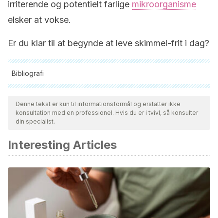
irriterende og potentielt farlige
mikroorganisme
elsker at vokse.
Er du klar til at begynde at leve skimmel-frit i dag?
Bibliografi
Alle citerede kilder blev grundigt gennemgået af vores team
for at sikre deres kvalitet, pålidelighed, aktualitet og validitet.
Denne tekst er kun til informationsformål og erstatter ikke
konsultation med en professionel. Hvis du er i tvivl, så konsulter
Bibliografien i denne artikel blev betragtet som pålidelig og af
din specialist.
akademisk eller videnskabelig nøjagtighed.
Interesting Articles
A brief guide to mold, moisture, and your home: Mold
basics. (2012).
epa.gov/mold/brief-guide-mold-moisture-and-your-home
Mold allergy. (2015).
aafa.org/page/mold-allergy.aspx
Cháfer, M., Sánchez-González, L., González-Martínez, C., &