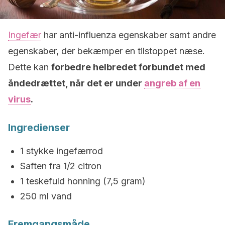
Ingefær
har anti-influenza egenskaber samt andre
egenskaber, der bekæmper en tilstoppet næse.
Dette kan
forbedre helbredet forbundet med
åndedrættet, når det er under
angreb af en
virus
.
Ingredienser
1 stykke ingefærrod
Saften fra 1/2 citron
1 teskefuld honning (7,5 gram)
250 ml vand
Fremgangsmåde