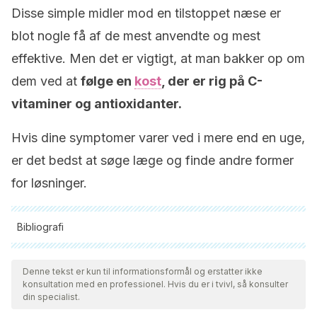
Disse simple midler mod en tilstoppet næse er
blot nogle få af de mest anvendte og mest
effektive. Men det er vigtigt, at man bakker op om
dem ved at
følge en
kost
, der er rig på C-
vitaminer og antioxidanter.
Hvis dine symptomer varer ved i mere end en uge,
er det bedst at søge læge og finde andre former
for løsninger.
Bibliografi
Alle citerede kilder blev grundigt gennemgået af vores team
for at sikre deres kvalitet, pålidelighed, aktualitet og validitet.
Denne tekst er kun til informationsformål og erstatter ikke
konsultation med en professionel. Hvis du er i tvivl, så konsulter
Bibliografien i denne artikel blev betragtet som pålidelig og af
din specialist.
akademisk eller videnskabelig nøjagtighed.