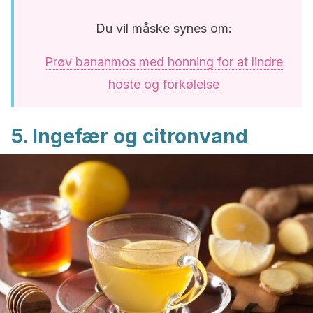
Du vil måske synes om:
Prøv bananmos med honning for at lindre
hoste og forkølelse
5. Ingefær og citronvand