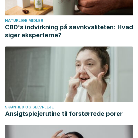
https://www.msdmanuals.com/es-
es/professional/trastornos-endocrinológicos-y-
NATURLIGE MIDLER
metabólicos/trastornos-tiroideos/hipertiroidismo?
CBD's indvirkning på søvnkvaliteten: Hvad
query=hipertiroidismo
siger eksperterne?
9 efectos fisiológicos de la hormona tiroidea. (n.d.).
Retrieved May 24, 2020, from https://www.elsevier.com/es-
es/connect/medicina/9-efectos-fisiologicos-de-la-
hormona-tiroidea
Generalidades sobre la función tiroidea – Trastornos
endocrinológicos y metabólicos – Manual MSD versión
para profesionales. (n.d.). Retrieved May 24, 2020, from
https://www.msdmanuals.com/es-
SKØNHED OG SELVPLEJE
es/professional/trastornos-endocrinológicos-y-
Ansigtsplejerutine til forstørrede porer
metabólicos/trastornos-tiroideos/generalidades-sobre-la-
función-tiroidea
Mu, T. (n.d.). Evaluación clínica inicial de la Función