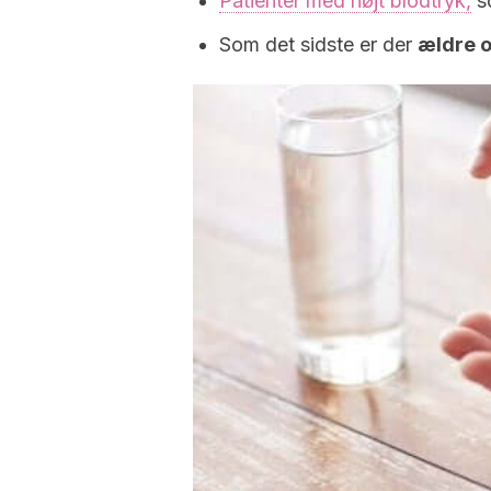
Patienter med højt blodtryk,
so
Som det sidste er der
ældre 