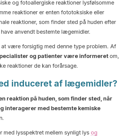
siske og fotoallergiske reaktioner lysfølsomme
omme reaktioner er enten fototoksiske eller
rmale reaktioner, som finder sted på huden efter
at have anvendt bestemte lægemidler.
 at være forsigtig med denne type problem. Af
ecialister og patienter være informeret
om,
lke reaktioner de kan forårsage.
ed induceret af lægemidler?
en reaktion på huden, som finder sted, når
og interagerer med bestemte kemiske
n.
 med lysspektret mellem synligt lys
og