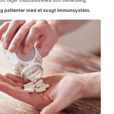
m tager thiaziddiuretika som behandling.
og patienter med et svagt immunsystem.