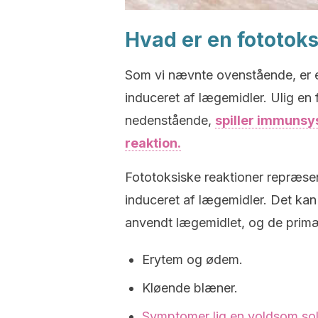
Hvad er en fototoks
Som vi nævnte ovenstående, er e
induceret af lægemidler. Ulig en f
nedenstående,
spiller immunsys
reaktion.
Fototoksiske reaktioner repræsen
induceret af lægemidler. Det kan 
anvendt lægemidlet, og de prim
Erytem og ødem.
Kløende blæner.
Symptomer lig en voldsom sol