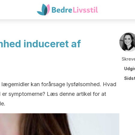
mhed induceret af
Skreve
Udgi
Sids
 lægemidler kan forårsage lysfølsomhed. Hvad
 er symptomerne? Læs denne artikel for at
de.