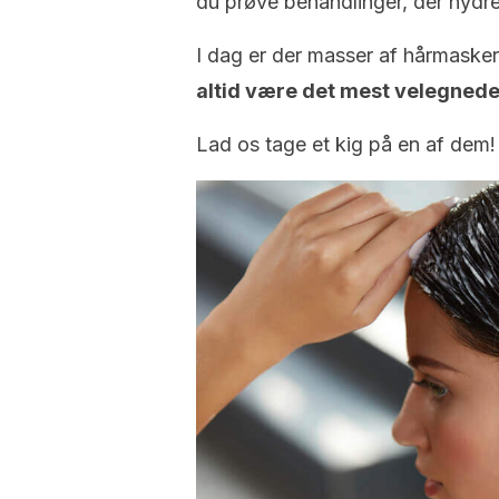
du prøve behandlinger, der hydrere
I dag er der masser af hårmaske
altid være det mest velegnede t
Lad os tage et kig på en af ​​dem!