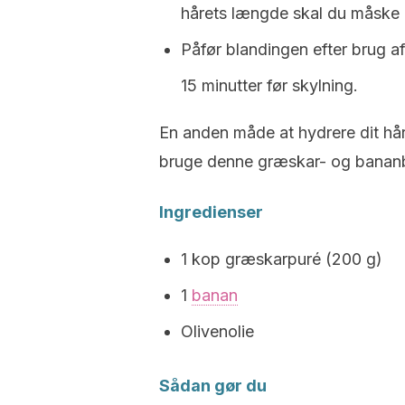
hårets længde skal du måske 
Påfør blandingen efter brug a
15 minutter før skylning.
En anden måde at hydrere dit hår 
bruge denne græskar- og bananb
Ingredienser
1 kop græskarpuré (200 g)
1
banan
Olivenolie
Sådan gør du