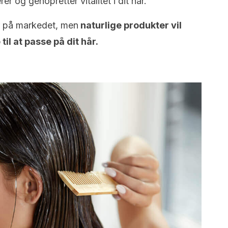
r og genopretter vitalitet i dit hår.
r på markedet, men
naturlige produkter vil
il at passe på dit hår.