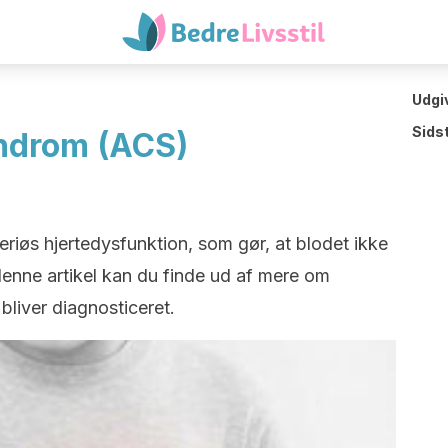
Udgi
Sids
yndrom (ACS)
riøs hjertedysfunktion, som gør, at blodet ikke
I denne artikel kan du finde ud af mere om
liver diagnosticeret.