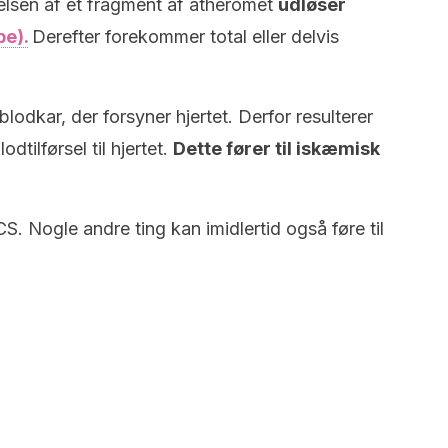
lsen af ​​et fragment af atheromet
udløser
be).
Derefter forekommer total eller delvis
blodkar, der forsyner hjertet. Derfor resulterer
dtilførsel til hjertet.
Dette fører til iskæmisk
CS. Nogle andre ting kan imidlertid også føre til