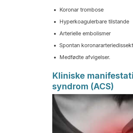
Koronar trombose
Hyperkoagulerbare tilstande
Arterielle embolismer
Spontan koronararteriedissek
Medfødte afvigelser.
Kliniske manifestat
syndrom (ACS)