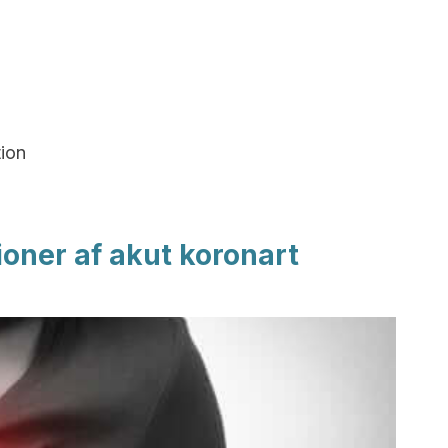
tion
ioner af akut koronart