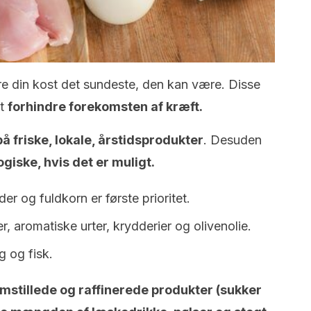
gøre din kost det sundeste, den kan være. Disse
at
forhindre forekomsten af kræft.
å friske, lokale, årstidsprodukter
. Desuden
giske, hvis det er muligt.
er og fuldkorn er første prioritet.
r, aromatiske urter, krydderier og olivenolie.
g og fisk.
emstillede og raffinerede produkter (sukker