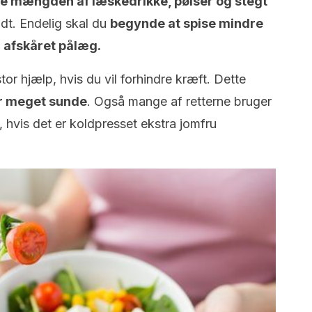
e mængden af læskedrikke, pølser og stegt
idt. Endelig skal du
begynde at spise mindre
 afskåret pålæg.
r hjælp, hvis du vil forhindre kræft. Dette
er meget sunde
. Også mange af retterne bruger
, hvis det er koldpresset ekstra jomfru