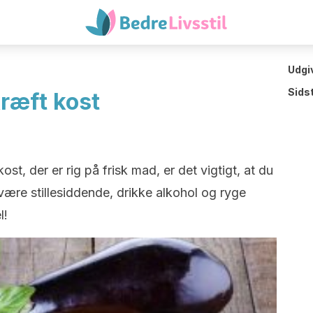
Udgi
Sids
ræft kost
st, der er rig på frisk mad, er det vigtigt, at du
ære stillesiddende, drikke alkohol og ryge
l!