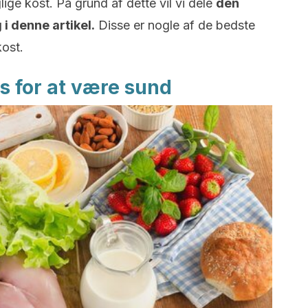
ige kost. På grund af dette vil vi dele
den
i denne artikel.
Disse er nogle af de bedste
kost.
is for at være sund