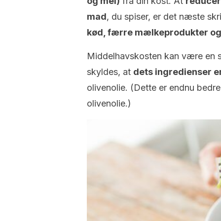
og mel)
fra din kost. At
reducer
mad
, du spiser, er det næste skr
kød, færre mælkeprodukter og
Middelhavskosten kan være en sto
skyldes, at
dets ingredienser 
olivenolie. (Dette er endnu bedre
olivenolie.)