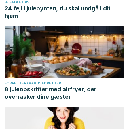
HJEMMETIPS
24 fejl i julepynten, du skal undgå i dit
hjem
FORRETTER OG HOVEDRETTER
8 juleopskrifter med airfryer, der
overrasker dine gæster