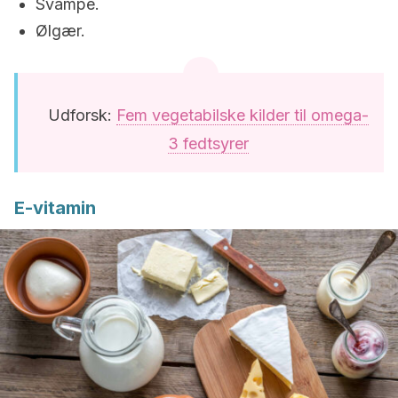
Svampe.
Ølgær.
Udforsk:
Fem vegetabilske kilder til omega-
3 fedtsyrer
E-vitamin