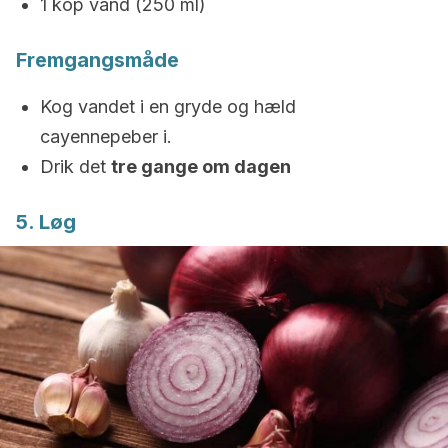
1 kop vand (250 ml)
Fremgangsmåde
Kog vandet i en gryde og hæld
cayennepeber i.
Drik det
tre gange om dagen
5. Løg